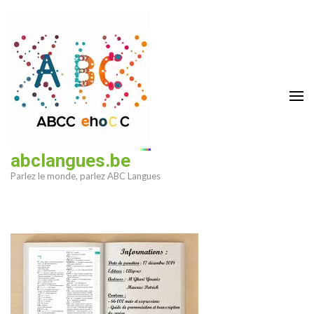
Aller
au
contenu
(Pressez
Entrée)
abclangues.be
Parlez le monde, parlez ABC Langues