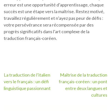
erreur est une opportunité d’apprentissage, chaque
succès est une étape vers la maîtrise. Restez motivé,
travaillez régulièrement et n’ayez pas peur de défis :
votre persévérance sera récompensée par des
progrès significatifs dans l’art complexe de la
traduction français-coréen.
Navigation
La traduction de l’italien
Maîtrise de la traduction
vers le français : un défi
français-coréen : un pont
de
linguistique passionnant
entre deux langues et
l’article
cultures