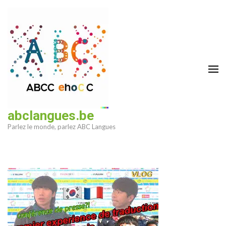
Aller
au
contenu
(Pressez
Entrée)
abclangues.be
Parlez le monde, parlez ABC Langues