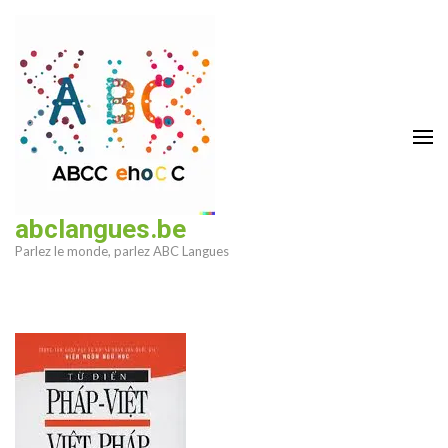
Aller
au
contenu
(Pressez
Entrée)
abclangues.be
Parlez le monde, parlez ABC Langues